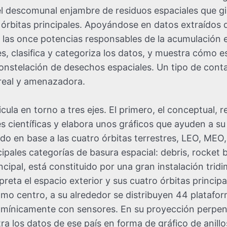
el descomunal enjambre de residuos espaciales que gi
 órbitas principales. Apoyándose en datos extraídos 
ica las once potencias responsables de la acumulación
, clasifica y categoriza los datos, y muestra cómo est
nstelación de desechos espaciales. Un tipo de contam
 real y amenazadora.
cula en torno a tres ejes. El primero, el conceptual, r
s científicas y elabora unos gráficos que ayuden a 
cado en base a las cuatro órbitas terrestres, LEO, ME
ncipales categorías de basura espacial: debris, rocket 
incipal, está constituido por una gran instalación trid
rpreta el espacio exterior y sus cuatro órbitas princi
omo centro, a su alrededor se distribuyen 44 platafor
lumínicamente con sensores. En su proyección perpen
a los datos de ese país en forma de gráfico de anillos