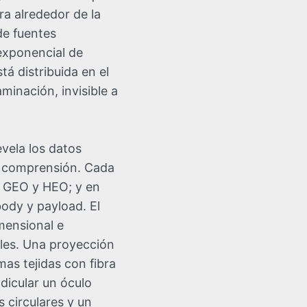
ra alrededor de la
de fuentes
 exponencial de
á distribuida en el
inación, invisible a
evela los datos
su comprensión. Cada
O, GEO y HEO; y en
body y payload. El
imensional e
pales. Una proyección
mas tejidas con fibra
dicular un óculo
 circulares y un