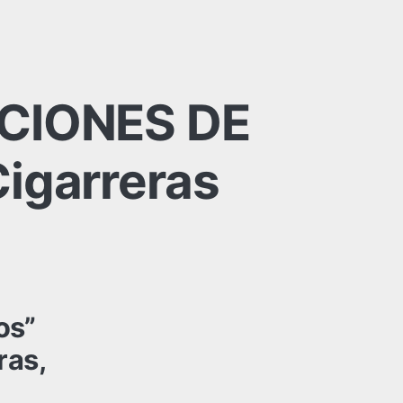
ACIONES DE
igarreras
os”
ras,