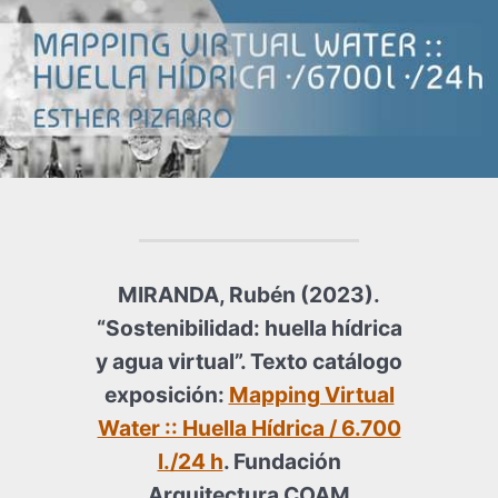
MIRANDA, Rubén (2023).
“
Sostenibilidad: huella hídrica
y agua virtual”.
Texto catálogo
exposición:
Mapping Virtual
Water :: Huella Hídrica / 6.700
l./24 h
. Fundación
Arquitectura COAM